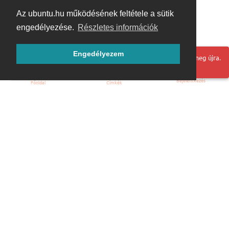
Az ubuntu.hu működésének feltétele a sütik
engedélyezése.
Részletes információk
Engedélyezem
Hoppá! Valami hiba történt. Frissítse az oldalt és próbálja meg újra.
Bejelentkezés
Főoldal
Címkék
Kezdőoldal
Blog
ÁSZF
Szabályzat
Kapcsolat
ubuntu.hu :: Magyar Ubuntu Közösség
© 2007 – 2026