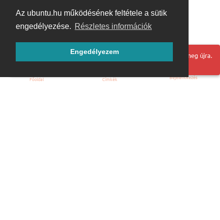
Az ubuntu.hu működésének feltétele a sütik
engedélyezése.
Részletes információk
Engedélyezem
Hoppá! Valami hiba történt. Frissítse az oldalt és próbálja meg újra.
Bejelentkezés
Főoldal
Címkék
Kezdőoldal
Blog
ÁSZF
Szabályzat
Kapcsolat
ubuntu.hu :: Magyar Ubuntu Közösség
© 2007 – 2026