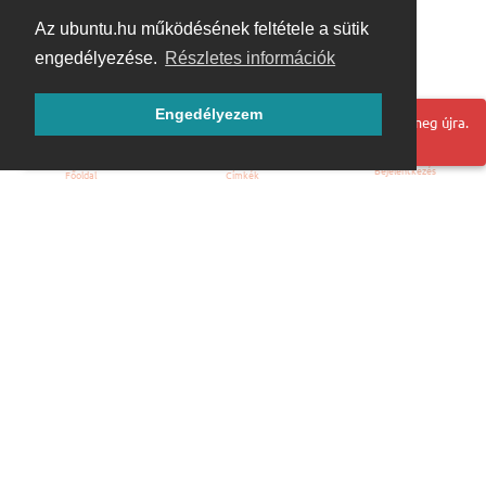
Az ubuntu.hu működésének feltétele a sütik
engedélyezése.
Részletes információk
Engedélyezem
Hoppá! Valami hiba történt. Frissítse az oldalt és próbálja meg újra.
Bejelentkezés
Főoldal
Címkék
Kezdőoldal
Blog
ÁSZF
Szabályzat
Kapcsolat
ubuntu.hu :: Magyar Ubuntu Közösség
© 2007 – 2026