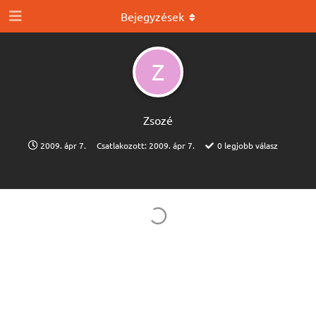
Bejegyzések
Z
Zsozé
2009. ápr 7.
Csatlakozott:
2009. ápr 7.
0
legjobb válasz