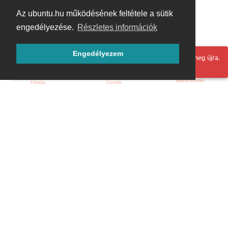
Az ubuntu.hu működésének feltétele a sütik
engedélyezése.
Részletes információk
Engedélyezem
Hoppá! Valami hiba történt. Frissítse az oldalt és próbálja meg újra.
Bejelentkezés
Főoldal
Címkék
Kezdőoldal
Blog
ÁSZF
Szabályzat
Kapcsolat
ubuntu.hu :: Magyar Ubuntu Közösség
© 2007 – 2026