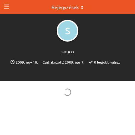
Bejegyzések
S
sunco
2009. nov 18.
Csatlakozott:
2009. ápr 7.
0
legjobb válasz