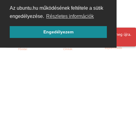
Az ubuntu.hu működésének feltétele a sütik
engedélyezése.
Részletes információk
Engedélyezem
Hoppá! Valami hiba történt. Frissítse az oldalt és próbálja meg újra.
Bejelentkezés
Főoldal
Címkék
Kezdőoldal
Blog
ÁSZF
Szabályzat
Kapcsolat
ubuntu.hu :: Magyar Ubuntu Közösség
© 2007 – 2026