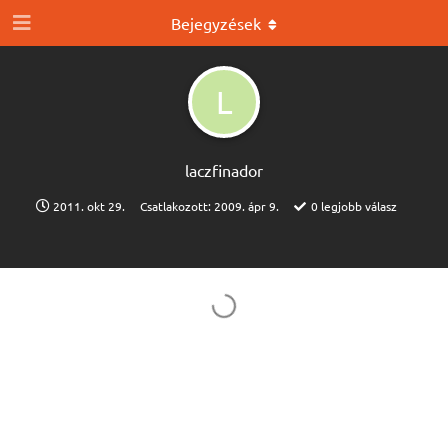
Bejegyzések
L
laczfinador
2011. okt 29.
Csatlakozott:
2009. ápr 9.
0
legjobb válasz