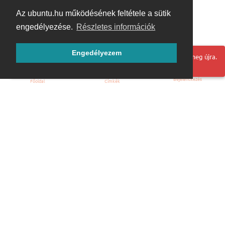
Az ubuntu.hu működésének feltétele a sütik
engedélyezése.
Részletes információk
Engedélyezem
Hoppá! Valami hiba történt. Frissítse az oldalt és próbálja meg újra.
Bejelentkezés
Főoldal
Címkék
Kezdőoldal
Blog
ÁSZF
Szabályzat
Kapcsolat
ubuntu.hu :: Magyar Ubuntu Közösség
© 2007 – 2026