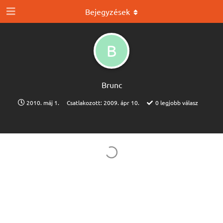
Bejegyzések
B
Brunc
2010. máj 1.
Csatlakozott:
2009. ápr 10.
0
legjobb válasz