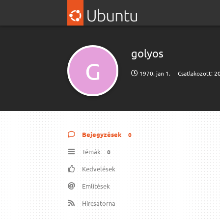
golyos
G
1970. jan 1.
Csatlakozott:
20
Bejegyzések
0
Témák
0
Kedvelések
Említések
Hírcsatorna