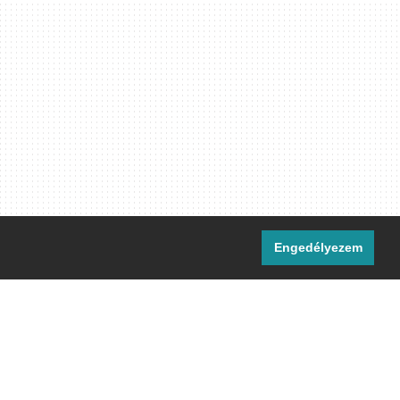
Engedélyezem
i csatornáink:
[M]
IRC
rtalma, ahol másként nem jelezzük,
ommons Nevezd meg! – Így add tovább!
licenc