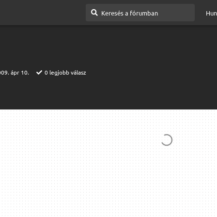
Hun
09. ápr 10.
0
legjobb válasz