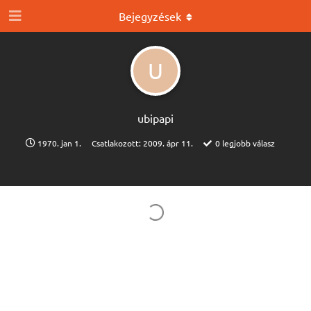
Bejegyzések
U
ubipapi
1970. jan 1.
Csatlakozott:
2009. ápr 11.
0
legjobb válasz