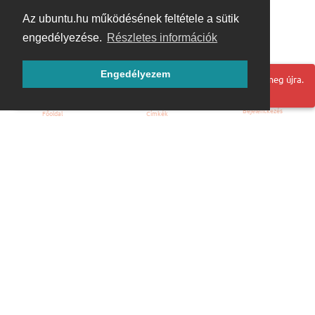
Az ubuntu.hu működésének feltétele a sütik
engedélyezése.
Részletes információk
Engedélyezem
Hoppá! Valami hiba történt. Frissítse az oldalt és próbálja meg újra.
Bejelentkezés
Főoldal
Címkék
Kezdőoldal
Blog
ÁSZF
Szabályzat
Kapcsolat
ubuntu.hu :: Magyar Ubuntu Közösség
© 2007 – 2026