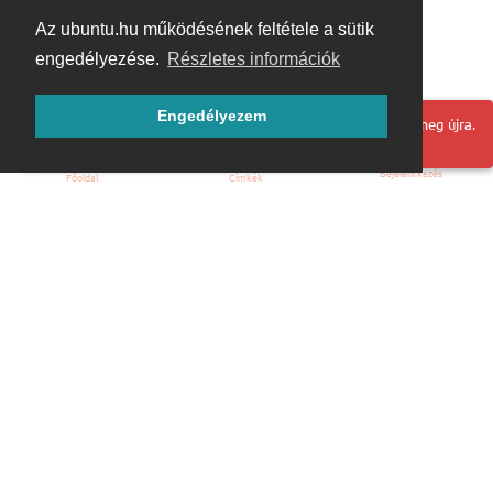
Az ubuntu.hu működésének feltétele a sütik
engedélyezése.
Részletes információk
Engedélyezem
Hoppá! Valami hiba történt. Frissítse az oldalt és próbálja meg újra.
Bejelentkezés
Főoldal
Címkék
Kezdőoldal
Blog
ÁSZF
Szabályzat
Kapcsolat
ubuntu.hu :: Magyar Ubuntu Közösség
© 2007 – 2026