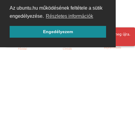
Az ubuntu.hu működésének feltétele a sütik
engedélyezése.
Részletes információk
Engedélyezem
Hoppá! Valami hiba történt. Frissítse az oldalt és próbálja meg újra.
Bejelentkezés
Főoldal
Címkék
Kezdőoldal
Blog
ÁSZF
Szabályzat
Kapcsolat
ubuntu.hu :: Magyar Ubuntu Közösség
© 2007 – 2026