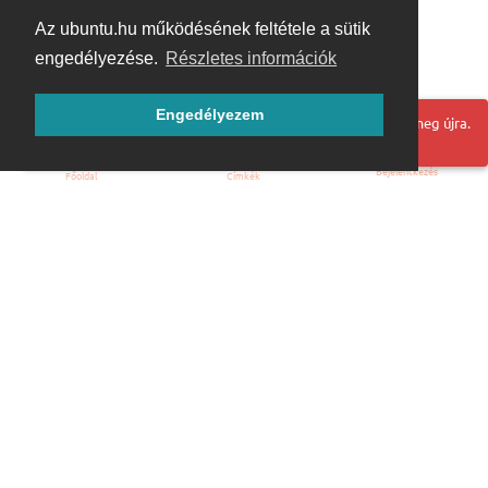
Az ubuntu.hu működésének feltétele a sütik
engedélyezése.
Részletes információk
Engedélyezem
Hoppá! Valami hiba történt. Frissítse az oldalt és próbálja meg újra.
Bejelentkezés
Főoldal
Címkék
Kezdőoldal
Blog
ÁSZF
Szabályzat
Kapcsolat
ubuntu.hu :: Magyar Ubuntu Közösség
© 2007 – 2026