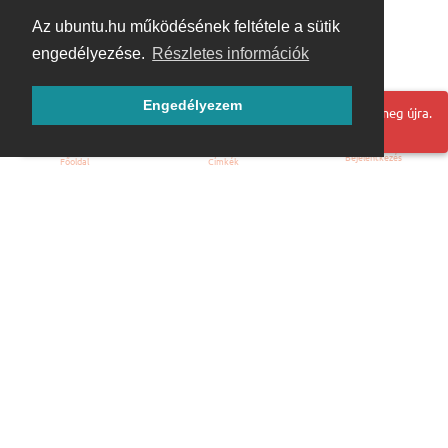
Az ubuntu.hu működésének feltétele a sütik
engedélyezése.
Részletes információk
Engedélyezem
Hoppá! Valami hiba történt. Frissítse az oldalt és próbálja meg újra.
Bejelentkezés
Főoldal
Címkék
Kezdőoldal
Blog
ÁSZF
Szabályzat
Kapcsolat
ubuntu.hu :: Magyar Ubuntu Közösség
© 2007 – 2026