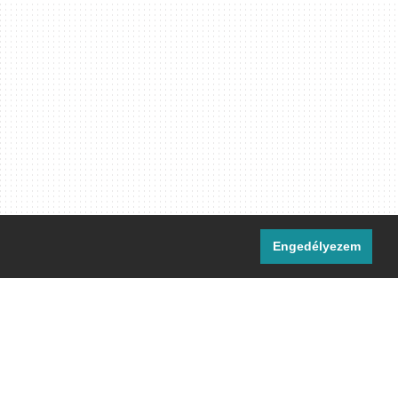
Engedélyezem
i csatornáink:
[M]
IRC
rtalma, ahol másként nem jelezzük,
ommons Nevezd meg! – Így add tovább!
licenc