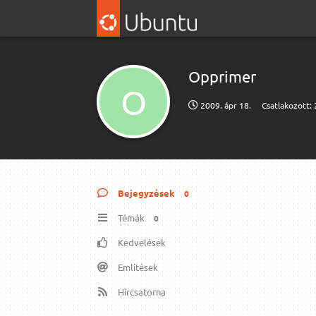
Opprimer
O
2009. ápr 18.
Csatlakozott:
Bejegyzések
0
Témák
0
Kedvelések
Említések
Hírcsatorna