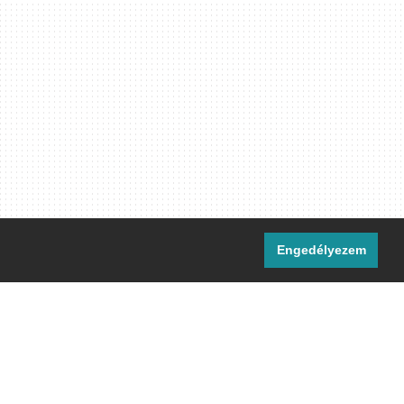
Engedélyezem
i csatornáink:
[M]
IRC
rtalma, ahol másként nem jelezzük,
ommons Nevezd meg! – Így add tovább!
licenc