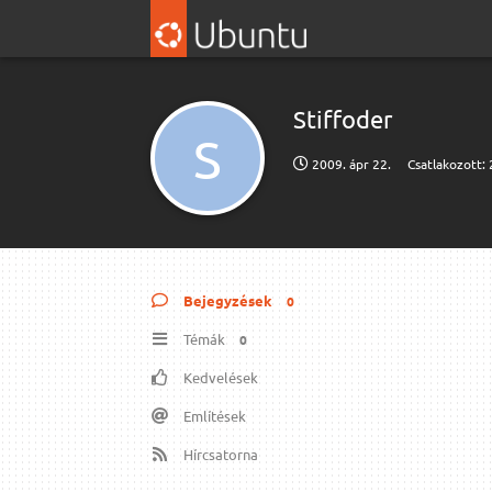
Stiffoder
S
2009. ápr 22.
Csatlakozott:
Bejegyzések
0
Témák
0
Kedvelések
Említések
Hírcsatorna