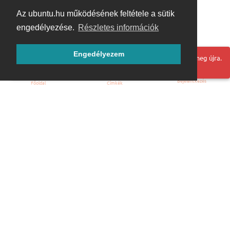
Az ubuntu.hu működésének feltétele a sütik
engedélyezése.
Részletes információk
Engedélyezem
Hoppá! Valami hiba történt. Frissítse az oldalt és próbálja meg újra.
Bejelentkezés
Főoldal
Címkék
Kezdőoldal
Blog
ÁSZF
Szabályzat
Kapcsolat
ubuntu.hu :: Magyar Ubuntu Közösség
© 2007 – 2026