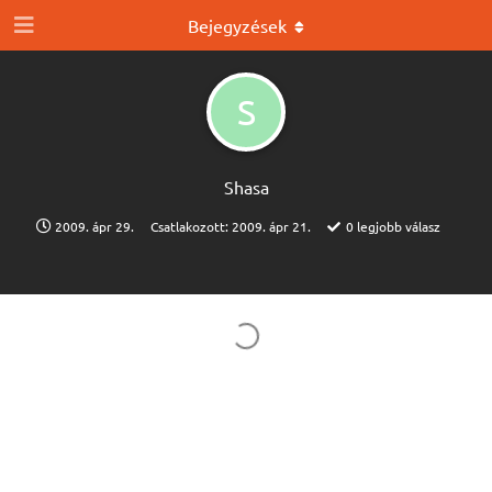
Bejegyzések
S
Shasa
2009. ápr 29.
Csatlakozott:
2009. ápr 21.
0
legjobb válasz