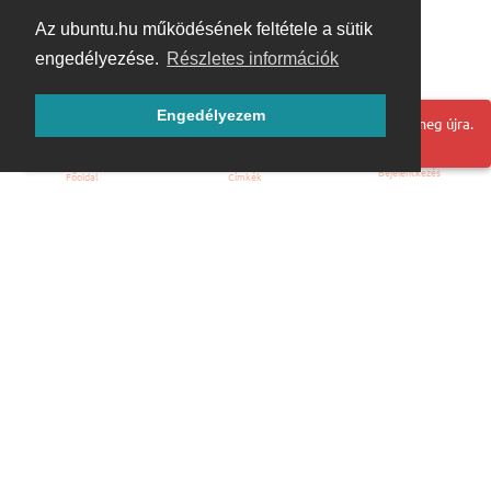
Az ubuntu.hu működésének feltétele a sütik
engedélyezése.
Részletes információk
Engedélyezem
Hoppá! Valami hiba történt. Frissítse az oldalt és próbálja meg újra.
Bejelentkezés
Főoldal
Címkék
Kezdőoldal
Blog
ÁSZF
Szabályzat
Kapcsolat
ubuntu.hu :: Magyar Ubuntu Közösség
© 2007 – 2026