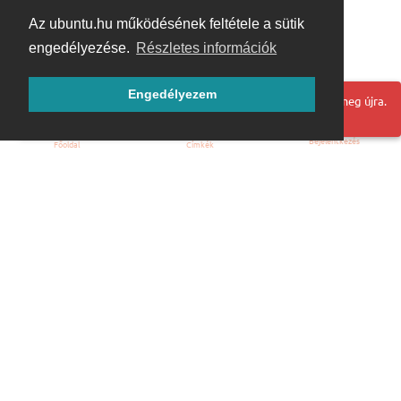
Az ubuntu.hu működésének feltétele a sütik
engedélyezése.
Részletes információk
Engedélyezem
Hoppá! Valami hiba történt. Frissítse az oldalt és próbálja meg újra.
Bejelentkezés
Főoldal
Címkék
Kezdőoldal
Blog
ÁSZF
Szabályzat
Kapcsolat
ubuntu.hu :: Magyar Ubuntu Közösség
© 2007 – 2026