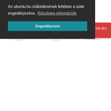
Az ubuntu.hu működésének feltétele a sütik
engedélyezése.
Részletes információk
Engedélyezem
Hoppá! Valami hiba történt. Frissítse az oldalt és próbálja meg újra.
Bejelentkezés
Főoldal
Címkék
Kezdőoldal
Blog
ÁSZF
Szabályzat
Kapcsolat
ubuntu.hu :: Magyar Ubuntu Közösség
© 2007 – 2026