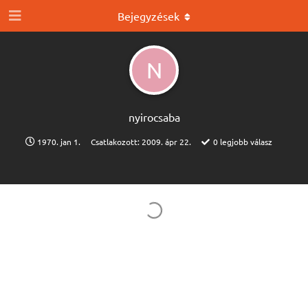
Bejegyzések
N
nyirocsaba
1970. jan 1.
Csatlakozott:
2009. ápr 22.
0
legjobb válasz