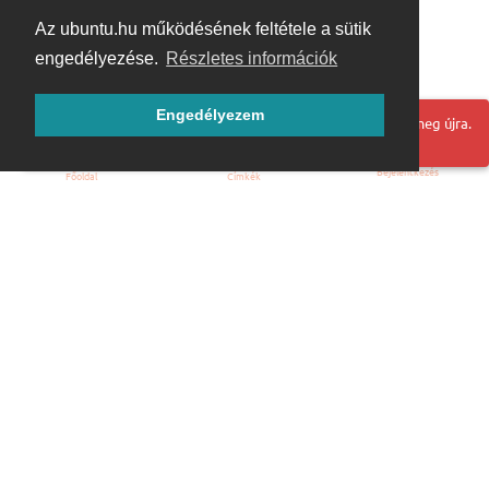
Az ubuntu.hu működésének feltétele a sütik
engedélyezése.
Részletes információk
Engedélyezem
Hoppá! Valami hiba történt. Frissítse az oldalt és próbálja meg újra.
Bejelentkezés
Főoldal
Címkék
Kezdőoldal
Blog
ÁSZF
Szabályzat
Kapcsolat
ubuntu.hu :: Magyar Ubuntu Közösség
© 2007 – 2026