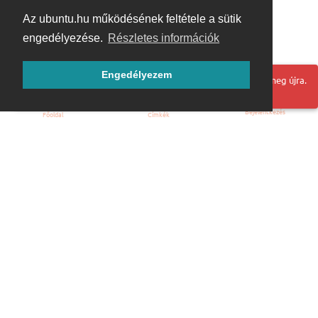
Az ubuntu.hu működésének feltétele a sütik
engedélyezése.
Részletes információk
Engedélyezem
Hoppá! Valami hiba történt. Frissítse az oldalt és próbálja meg újra.
Bejelentkezés
Főoldal
Címkék
Kezdőoldal
Blog
ÁSZF
Szabályzat
Kapcsolat
ubuntu.hu :: Magyar Ubuntu Közösség
© 2007 – 2026