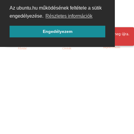
Az ubuntu.hu működésének feltétele a sütik
engedélyezése.
Részletes információk
Engedélyezem
Hoppá! Valami hiba történt. Frissítse az oldalt és próbálja meg újra.
Bejelentkezés
Főoldal
Címkék
Kezdőoldal
Blog
ÁSZF
Szabályzat
Kapcsolat
ubuntu.hu :: Magyar Ubuntu Közösség
© 2007 – 2026