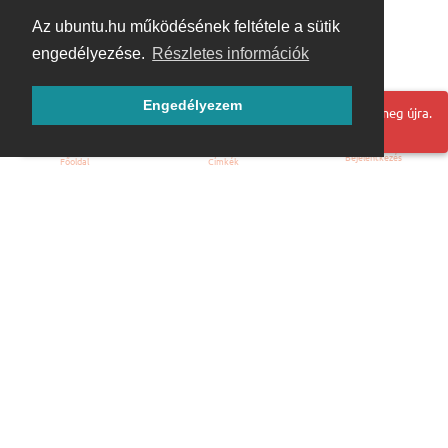
Az ubuntu.hu működésének feltétele a sütik
engedélyezése.
Részletes információk
Engedélyezem
Hoppá! Valami hiba történt. Frissítse az oldalt és próbálja meg újra.
Bejelentkezés
Főoldal
Címkék
Kezdőoldal
Blog
ÁSZF
Szabályzat
Kapcsolat
ubuntu.hu :: Magyar Ubuntu Közösség
© 2007 – 2026