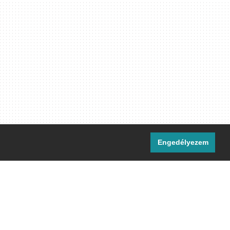
Engedélyezem
i csatornáink:
[M]
IRC
rtalma, ahol másként nem jelezzük,
ommons Nevezd meg! – Így add tovább!
licenc