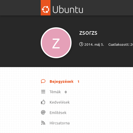
zsorzs
Z
2014. máj 5.
Csatlakozott:
2
Bejegyzések
1
Témák
0
Kedvelések
Említések
Hírcsatorna