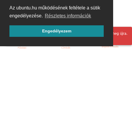
Az ubuntu.hu működésének feltétele a sütik
engedélyezése.
Részletes információk
Engedélyezem
Hoppá! Valami hiba történt. Frissítse az oldalt és próbálja meg újra.
Bejelentkezés
Főoldal
Címkék
Kezdőoldal
Blog
ÁSZF
Szabályzat
Kapcsolat
ubuntu.hu :: Magyar Ubuntu Közösség
© 2007 – 2026