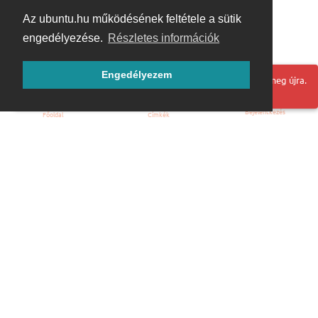
Az ubuntu.hu működésének feltétele a sütik
engedélyezése.
Részletes információk
Engedélyezem
Hoppá! Valami hiba történt. Frissítse az oldalt és próbálja meg újra.
Bejelentkezés
Főoldal
Címkék
Kezdőoldal
Blog
ÁSZF
Szabályzat
Kapcsolat
ubuntu.hu :: Magyar Ubuntu Közösség
© 2007 – 2026