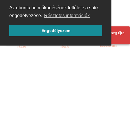
Az ubuntu.hu működésének feltétele a sütik
engedélyezése.
Részletes információk
Engedélyezem
Hoppá! Valami hiba történt. Frissítse az oldalt és próbálja meg újra.
Bejelentkezés
Főoldal
Címkék
Kezdőoldal
Blog
ÁSZF
Szabályzat
Kapcsolat
ubuntu.hu :: Magyar Ubuntu Közösség
© 2007 – 2026