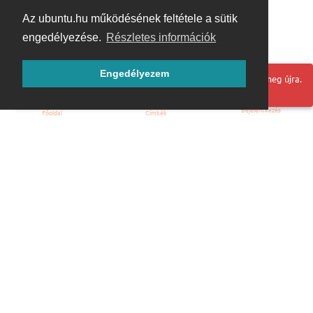
Az ubuntu.hu működésének feltétele a sütik
engedélyezése.
Részletes információk
Engedélyezem
Hoppá! Valami hiba történt. Frissítse az oldalt és próbálja meg újra.
Bejelentkezés
Főoldal
Címkék
Kezdőoldal
Blog
ÁSZF
Szabályzat
Kapcsolat
ubuntu.hu :: Magyar Ubuntu Közösség
© 2007 – 2026