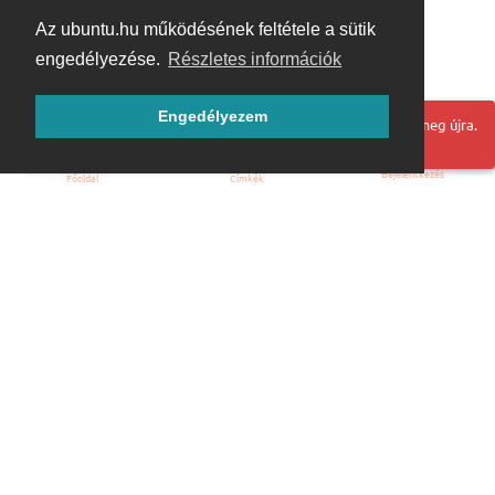
Az ubuntu.hu működésének feltétele a sütik
engedélyezése.
Részletes információk
Engedélyezem
Hoppá! Valami hiba történt. Frissítse az oldalt és próbálja meg újra.
Bejelentkezés
Főoldal
Címkék
Kezdőoldal
Blog
ÁSZF
Szabályzat
Kapcsolat
ubuntu.hu :: Magyar Ubuntu Közösség
© 2007 – 2026