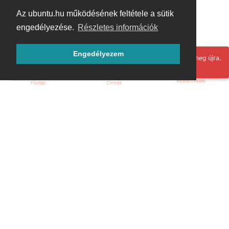
Az ubuntu.hu működésének feltétele a sütik
engedélyezése.
Részletes információk
Engedélyezem
Hoppá! Valami hiba történt. Frissítse az oldalt és próbálja meg újra.
Bejelentkezés
Főoldal
Címkék
Kezdőoldal
Blog
ÁSZF
Szabályzat
Kapcsolat
ubuntu.hu :: Magyar Ubuntu Közösség
© 2007 – 2026