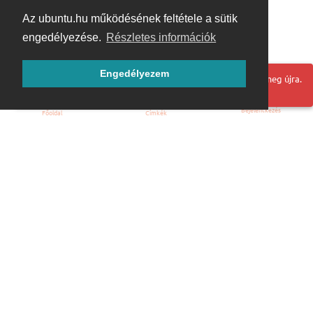
Az ubuntu.hu működésének feltétele a sütik
engedélyezése.
Részletes információk
Engedélyezem
Hoppá! Valami hiba történt. Frissítse az oldalt és próbálja meg újra.
Bejelentkezés
Főoldal
Címkék
Kezdőoldal
Blog
ÁSZF
Szabályzat
Kapcsolat
ubuntu.hu :: Magyar Ubuntu Közösség
© 2007 – 2026