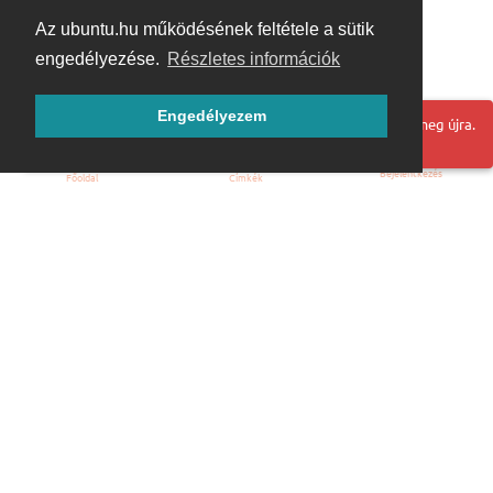
Az ubuntu.hu működésének feltétele a sütik
engedélyezése.
Részletes információk
Engedélyezem
Hoppá! Valami hiba történt. Frissítse az oldalt és próbálja meg újra.
Bejelentkezés
Főoldal
Címkék
Kezdőoldal
Blog
ÁSZF
Szabályzat
Kapcsolat
ubuntu.hu :: Magyar Ubuntu Közösség
© 2007 – 2026