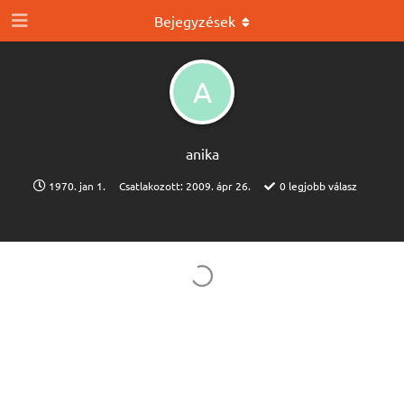
Bejegyzések
A
anika
1970. jan 1.
Csatlakozott:
2009. ápr 26.
0
legjobb válasz