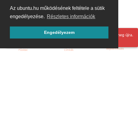
Az ubuntu.hu működésének feltétele a sütik
engedélyezése.
Részletes információk
Engedélyezem
Hoppá! Valami hiba történt. Frissítse az oldalt és próbálja meg újra.
Bejelentkezés
Főoldal
Címkék
Kezdőoldal
Blog
ÁSZF
Szabályzat
Kapcsolat
ubuntu.hu :: Magyar Ubuntu Közösség
© 2007 – 2026