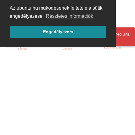
Az ubuntu.hu működésének feltétele a sütik
engedélyezése.
Részletes információk
Engedélyezem
Hoppá! Valami hiba történt. Frissítse az oldalt és próbálja meg újra.
Bejelentkezés
Főoldal
Címkék
Kezdőoldal
Blog
ÁSZF
Szabályzat
Kapcsolat
ubuntu.hu :: Magyar Ubuntu Közösség
© 2007 – 2026