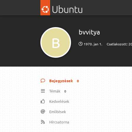
bvvitya
B
1970. jan 1.
Csatlakozott:
20
Bejegyzések
0
Témák
0
Kedvelések
Említések
Hírcsatorna