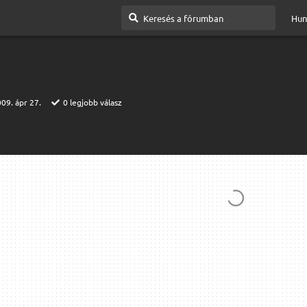
Hun
09. ápr 27.
0
legjobb válasz