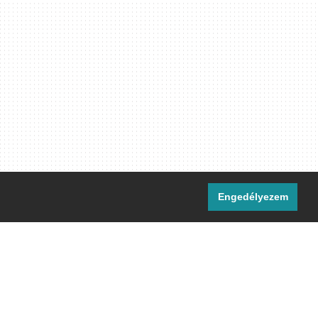
Engedélyezem
i csatornáink:
[M]
IRC
rtalma, ahol másként nem jelezzük,
ommons Nevezd meg! – Így add tovább!
licenc