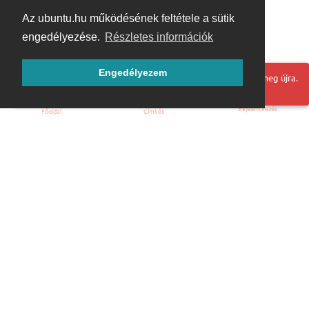
Az ubuntu.hu működésének feltétele a sütik
engedélyezése.
Részletes információk
Engedélyezem
Hoppá! Valami hiba történt. Frissítse az oldalt és próbálja meg újra.
Bejelentkezés
Főoldal
Címkék
Kezdőoldal
Blog
ÁSZF
Szabályzat
Kapcsolat
ubuntu.hu :: Magyar Ubuntu Közösség
© 2007 – 2026