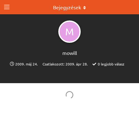
Bejegyzések
M
mowill
2009. máj 24.
Csatlakozott:
2009. ápr 28.
0
legjobb válasz