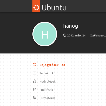
hanog
H
2012. márc 24.
Csatlakozot
Bejegyzések
10
Témák
1
Kedvelések
Említések
Hírcsatorna