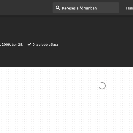
Hun
t:
2009. ápr 28.
0
legjobb válasz