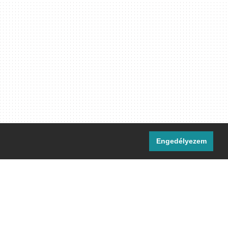
Engedélyezem
i csatornáink:
[M]
IRC
rtalma, ahol másként nem jelezzük,
ommons Nevezd meg! – Így add tovább!
licenc