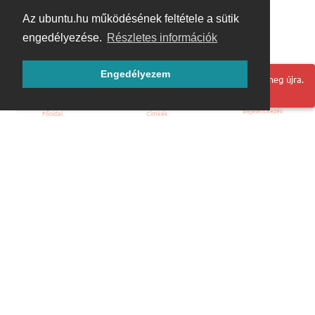
Az ubuntu.hu működésének feltétele a sütik
engedélyezése.
Részletes információk
Engedélyezem
Hoppá! Valami hiba történt. Frissítse az oldalt és próbálja meg újra.
Bejelentkezés
Főoldal
Címkék
Kezdőoldal
Blog
ÁSZF
Szabályzat
Kapcsolat
ubuntu.hu :: Magyar Ubuntu Közösség
© 2007 – 2026