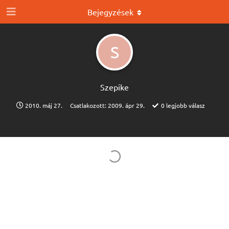
Bejegyzések
S
Szepike
2010. máj 27.
Csatlakozott:
2009. ápr 29.
0
legjobb válasz