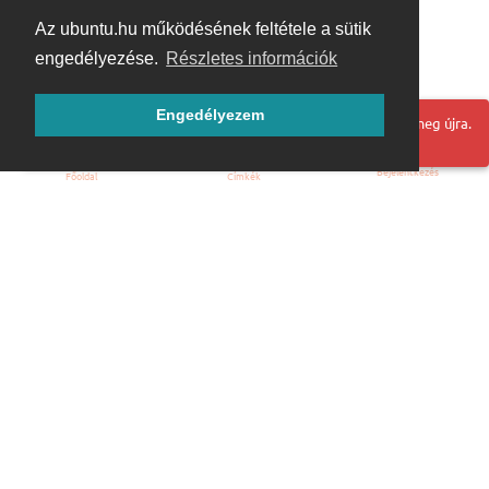
Az ubuntu.hu működésének feltétele a sütik
engedélyezése.
Részletes információk
Engedélyezem
Hoppá! Valami hiba történt. Frissítse az oldalt és próbálja meg újra.
Bejelentkezés
Főoldal
Címkék
Kezdőoldal
Blog
ÁSZF
Szabályzat
Kapcsolat
ubuntu.hu :: Magyar Ubuntu Közösség
© 2007 – 2026