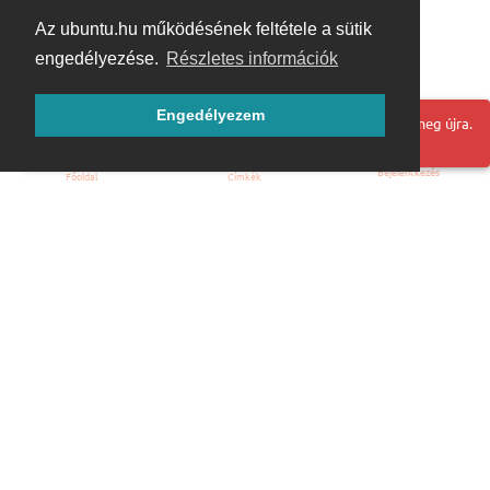
Az ubuntu.hu működésének feltétele a sütik
engedélyezése.
Részletes információk
Engedélyezem
Hoppá! Valami hiba történt. Frissítse az oldalt és próbálja meg újra.
Bejelentkezés
Főoldal
Címkék
Kezdőoldal
Blog
ÁSZF
Szabályzat
Kapcsolat
ubuntu.hu :: Magyar Ubuntu Közösség
© 2007 – 2026