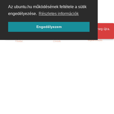
Az ubuntu.hu működésének feltétele a sütik
engedélyezése.
Részletes információk
Engedélyezem
Hoppá! Valami hiba történt. Frissítse az oldalt és próbálja meg újra.
Bejelentkezés
Főoldal
Címkék
Kezdőoldal
Blog
ÁSZF
Szabályzat
Kapcsolat
ubuntu.hu :: Magyar Ubuntu Közösség
© 2007 – 2026