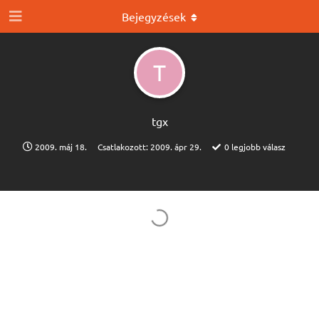
Bejegyzések
T
tgx
2009. máj 18.
Csatlakozott:
2009. ápr 29.
0
legjobb válasz