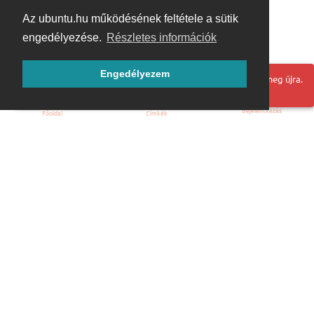
Az ubuntu.hu működésének feltétele a sütik
engedélyezése.
Részletes információk
Engedélyezem
Hoppá! Valami hiba történt. Frissítse az oldalt és próbálja meg újra.
Bejelentkezés
Főoldal
Címkék
Kezdőoldal
Blog
ÁSZF
Szabályzat
Kapcsolat
ubuntu.hu :: Magyar Ubuntu Közösség
© 2007 – 2026