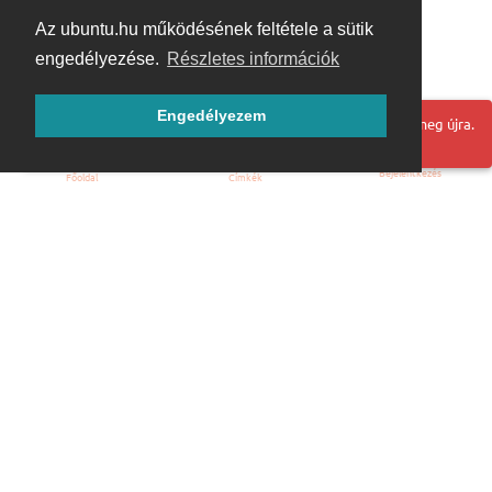
Az ubuntu.hu működésének feltétele a sütik
engedélyezése.
Részletes információk
Engedélyezem
Hoppá! Valami hiba történt. Frissítse az oldalt és próbálja meg újra.
Bejelentkezés
Főoldal
Címkék
Kezdőoldal
Blog
ÁSZF
Szabályzat
Kapcsolat
ubuntu.hu :: Magyar Ubuntu Közösség
© 2007 – 2026