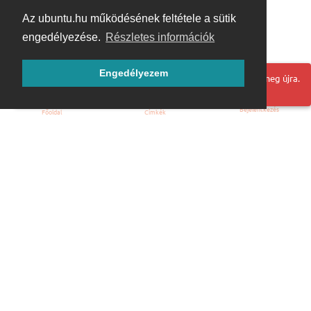
Az ubuntu.hu működésének feltétele a sütik
engedélyezése.
Részletes információk
Engedélyezem
Hoppá! Valami hiba történt. Frissítse az oldalt és próbálja meg újra.
Bejelentkezés
Főoldal
Címkék
Kezdőoldal
Blog
ÁSZF
Szabályzat
Kapcsolat
ubuntu.hu :: Magyar Ubuntu Közösség
© 2007 – 2026