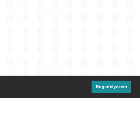
Engedélyezem
i csatornáink:
[M]
IRC
rtalma, ahol másként nem jelezzük,
ommons Nevezd meg! – Így add tovább!
licenc