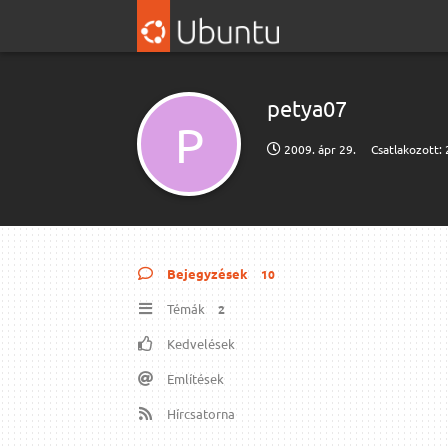
petya07
P
2009. ápr 29.
Csatlakozott:
Bejegyzések
10
Témák
2
Kedvelések
Említések
Hírcsatorna