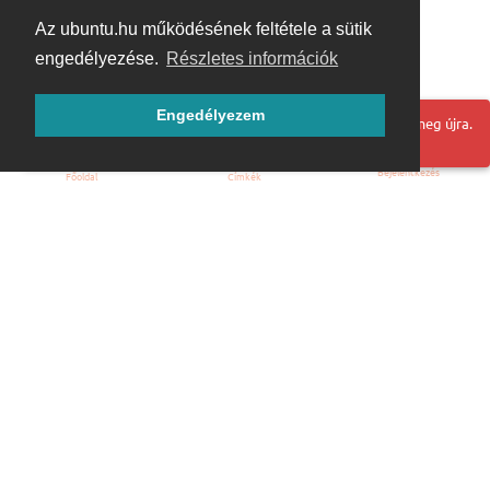
Az ubuntu.hu működésének feltétele a sütik
engedélyezése.
Részletes információk
Engedélyezem
Hoppá! Valami hiba történt. Frissítse az oldalt és próbálja meg újra.
Bejelentkezés
Főoldal
Címkék
Kezdőoldal
Blog
ÁSZF
Szabályzat
Kapcsolat
ubuntu.hu :: Magyar Ubuntu Közösség
© 2007 – 2026