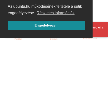
Az ubuntu.hu működésének feltétele a sütik
engedélyezése.
Részletes információk
Engedélyezem
Hoppá! Valami hiba történt. Frissítse az oldalt és próbálja meg újra.
Bejelentkezés
Főoldal
Címkék
Kezdőoldal
Blog
ÁSZF
Szabályzat
Kapcsolat
ubuntu.hu :: Magyar Ubuntu Közösség
© 2007 – 2026