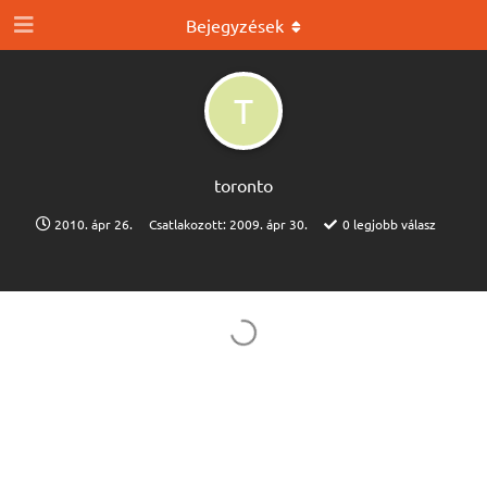
Bejegyzések
T
toronto
2010. ápr 26.
Csatlakozott:
2009. ápr 30.
0
legjobb válasz