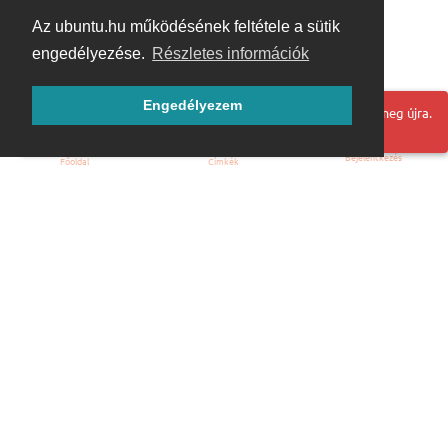
Az ubuntu.hu működésének feltétele a sütik
engedélyezése.
Részletes információk
Engedélyezem
Hoppá! Valami hiba történt. Frissítse az oldalt és próbálja meg újra.
Bejelentkezés
Főoldal
Címkék
Kezdőoldal
Blog
ÁSZF
Szabályzat
Kapcsolat
ubuntu.hu :: Magyar Ubuntu Közösség
© 2007 – 2026