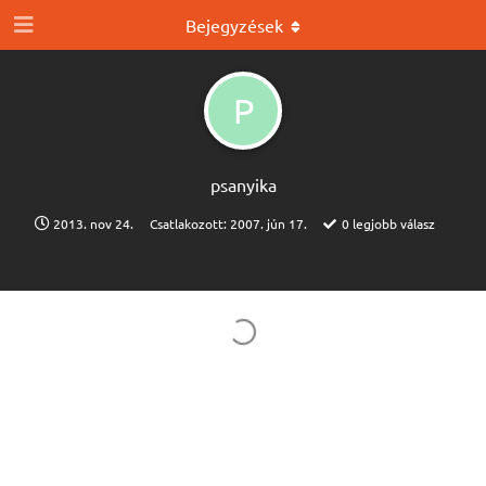
Bejegyzések
P
psanyika
2013. nov 24.
Csatlakozott:
2007. jún 17.
0
legjobb válasz