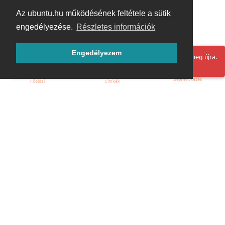
Az ubuntu.hu működésének feltétele a sütik
engedélyezése.
Részletes információk
Engedélyezem
Hoppá! Valami hiba történt. Frissítse az oldalt és próbálja meg újra.
Bejelentkezés
Főoldal
Címkék
Kezdőoldal
Blog
ÁSZF
Szabályzat
Kapcsolat
ubuntu.hu :: Magyar Ubuntu Közösség
© 2007 – 2026