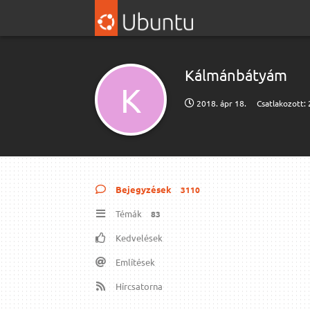
Kálmánbátyám
K
2018. ápr 18.
Csatlakozott:
Bejegyzések
3110
Témák
83
Kedvelések
Említések
Hírcsatorna