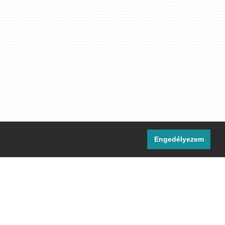
Engedélyezem
i csatornáink:
[M]
IRC
rtalma, ahol másként nem jelezzük,
ommons Nevezd meg! – Így add tovább!
licenc