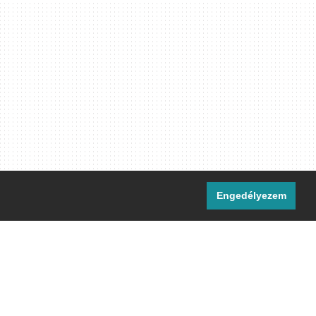
Engedélyezem
i csatornáink:
[M]
IRC
rtalma, ahol másként nem jelezzük,
ommons Nevezd meg! – Így add tovább!
licenc