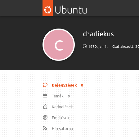
charliekus
C
1970. jan 1.
Csatlakozott:
20
Bejegyzések
0
Témák
0
Kedvelések
Említések
Hírcsatorna