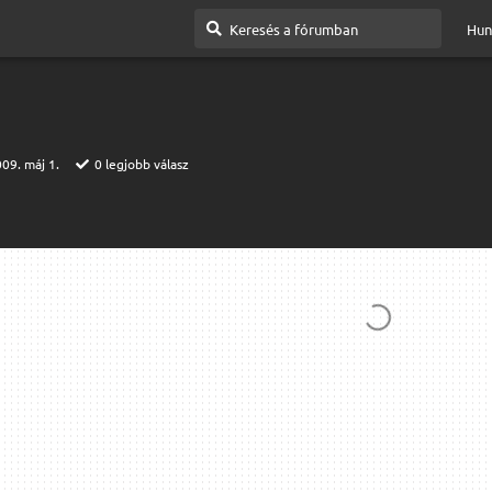
Hun
09. máj 1.
0
legjobb válasz